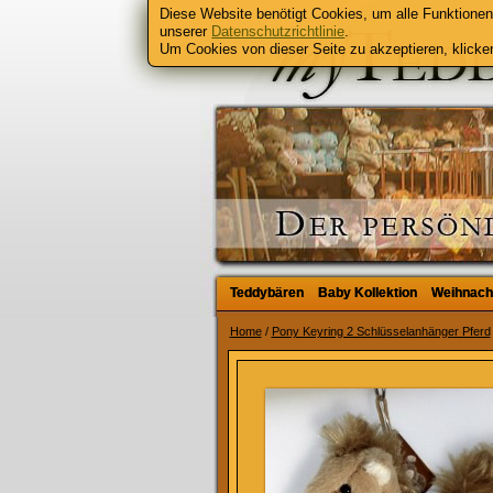
Diese Website benötigt Cookies, um alle Funktionen 
unserer
Datenschutzrichtlinie
.
Um Cookies von dieser Seite zu akzeptieren, klicken
Teddybären
Teddybären
Baby Kollektion
Baby Kollektion
Weihnach
Weihnach
Home
/
Pony Keyring 2 Schlüsselanhänger Pferd