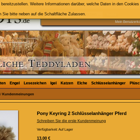
bereitzustellen. Weitere Informationen darüber, welche Daten in den Cookies 
 Sie bitte neben auf die Schaltfläche Zulassen.
Suche
Mein Benutzerk
ten
ten
Engel
Engel
Lesezeichen
Lesezeichen
Igel
Igel
Katzen
Katzen
Elche
Elche
Schlüsselanhänger
Schlüsselanhänger
Plüsc
Plüsc
/
Kundenmeinungen
Pony Keyring 2 Schlüsselanhänger Pferd
Schreiben Sie die erste Kundenmeinung
Verfügbarkeit:
Auf Lager
13,00 €