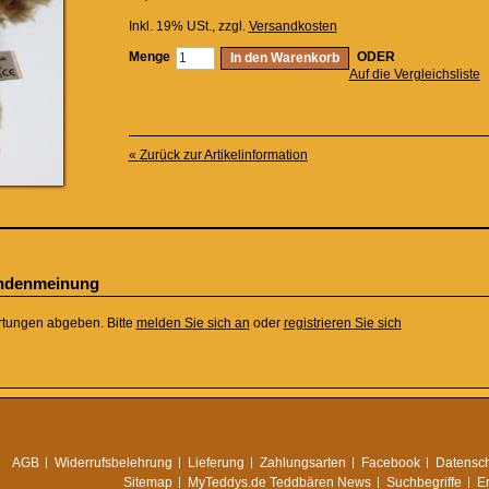
Inkl. 19% USt.
,
zzgl.
Versandkosten
Menge
ODER
In den Warenkorb
Auf die Vergleichsliste
«
Zurück zur Artikelinformation
undenmeinung
rtungen abgeben. Bitte
melden Sie sich an
oder
registrieren Sie sich
AGB
Widerrufsbelehrung
Lieferung
Zahlungsarten
Facebook
Datensch
Sitemap
MyTeddys.de Teddbären News
Suchbegriffe
E