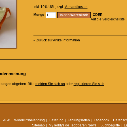
Inkl. 19% USt.
,
zzgl.
Versandkosten
Menge
ODER
In den Warenkorb
Auf die Vergleichsliste
«
Zurück zur Artikelinformation
undenmeinung
rtungen abgeben. Bitte
melden Sie sich an
oder
registrieren Sie sich
AGB
Widerrufsbelehrung
Lieferung
Zahlungsarten
Facebook
Datensch
Sitemap
MyTeddys.de Teddbären News
Suchbegriffe
E