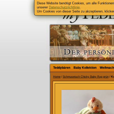
Diese Website benötigt Cookies, um alle Funktionen 
unserer
Datenschutzrichtlinie
.
Um Cookies von dieser Seite zu akzeptieren, klicken
Teddybären
Teddybären
Baby Kollektion
Baby Kollektion
Weihnach
Weihnach
Home
/
Schmusetuch Chicky Baby Rug grün
/
K