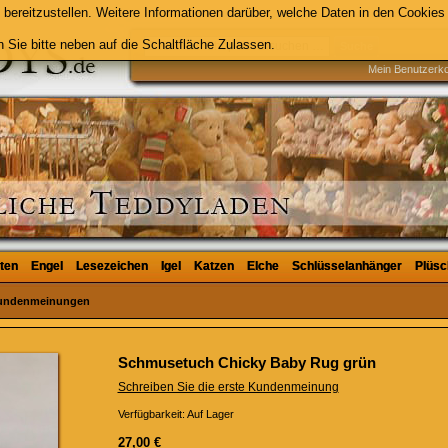
bereitzustellen. Weitere Informationen darüber, welche Daten in den Cookies 
 Sie bitte neben auf die Schaltfläche Zulassen.
Suche
Mein Benutzerk
ten
ten
Engel
Engel
Lesezeichen
Lesezeichen
Igel
Igel
Katzen
Katzen
Elche
Elche
Schlüsselanhänger
Schlüsselanhänger
Plüsc
Plüsc
undenmeinungen
Schmusetuch Chicky Baby Rug grün
Schreiben Sie die erste Kundenmeinung
Verfügbarkeit:
Auf Lager
27,00 €