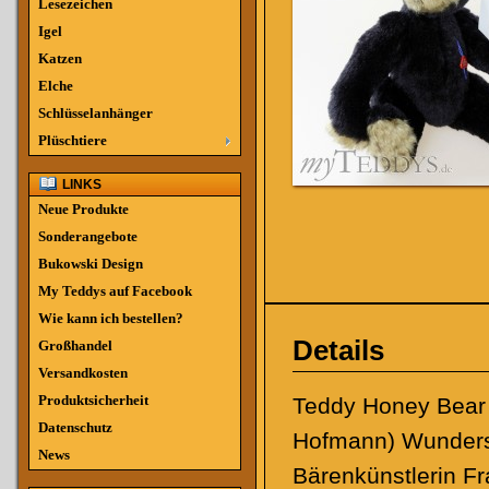
Lesezeichen
Igel
Katzen
Elche
Schlüsselanhänger
Plüschtiere
LINKS
Neue Produkte
Sonderangebote
Bukowski Design
My Teddys auf Facebook
Wie kann ich bestellen?
Details
Großhandel
Versandkosten
Produktsicherheit
Teddy Honey Bear 
Datenschutz
Hofmann) Wundersc
News
Bärenkünstlerin F