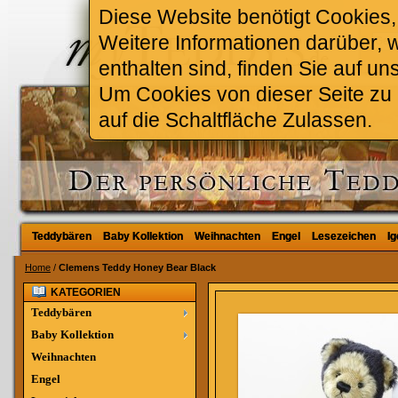
Diese Website benötigt Cookies, 
Weitere Informationen darüber, 
enthalten sind, finden Sie auf un
Um Cookies von dieser Seite zu a
auf die Schaltfläche Zulassen.
Teddybären
Teddybären
Baby Kollektion
Baby Kollektion
Weihnachten
Weihnachten
Engel
Engel
Lesezeichen
Lesezeichen
Ig
Ig
Home
/
Clemens Teddy Honey Bear Black
KATEGORIEN
Teddybären
Baby Kollektion
Weihnachten
Engel