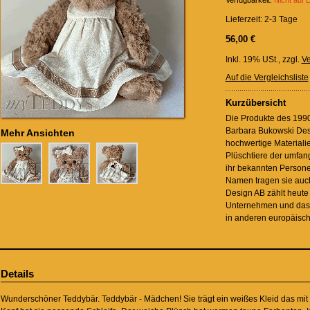
Verfügbarkeit:
Nicht auf 
Lieferzeit: 2-3 Tage
56,00 €
Inkl. 19% USt.
,
zzgl.
Ve
Auf die Vergleichsliste
Kurzübersicht
Die Produkte des 199
Barbara Bukowski Desi
Mehr Ansichten
hochwertige Materialie
Plüschtiere der umfang
ihr bekannten Perso
Namen tragen sie auc
Design AB zählt heute
Unternehmen und das 
in anderen europäisc
Details
Wunderschöner Teddybär. Teddybär - Mädchen! Sie trägt ein weißes Kleid das mit ta