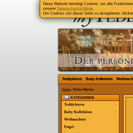
Diese Website benötigt Cookies, um alle Funktionen 
unserer
Datenschutzrichtlinie
.
Um Cookies von dieser Seite zu akzeptieren, klicken
Teddybären
Teddybären
Baby Kollektion
Baby Kollektion
Weihnach
Weihnach
Home
/
Dolce Marina
KATEGORIEN
Teddybären
Baby Kollektion
Weihnachten
Engel