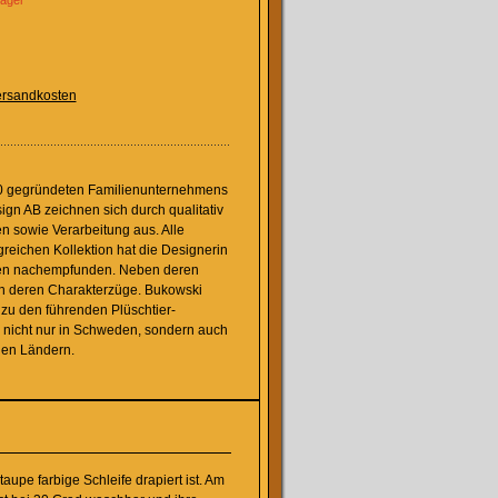
Lager
rsandkosten
0 gegründeten Familienunternehmens
gn AB zeichnen sich durch qualitativ
n sowie Verarbeitung aus. Alle
reichen Kollektion hat die Designerin
nen nachempfunden. Neben deren
h deren Charakterzüge. Bukowski
 zu den führenden Plüschtier-
nicht nur in Schweden, sondern auch
hen Ländern.
upe farbige Schleife drapiert ist. Am