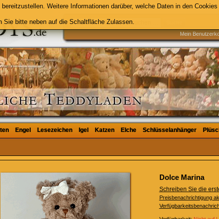
bereitzustellen. Weitere Informationen darüber, welche Daten in den Cookies 
 Sie bitte neben auf die Schaltfläche Zulassen.
Suche
Mein Benutzerk
ten
ten
Engel
Engel
Lesezeichen
Lesezeichen
Igel
Igel
Katzen
Katzen
Elche
Elche
Schlüsselanhänger
Schlüsselanhänger
Plüsc
Plüsc
Dolce Marina
Schreiben Sie die er
Preisbenachrichtigung ak
Verfügbarkeitsbenachrich