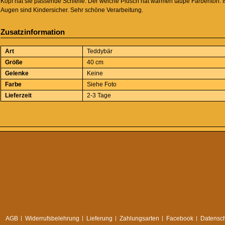
Kopf hat sie passende Schleife. Der weiche Plüsch hat warmen taupe Farbenton. I
Augen sind Kindersicher. Sehr schöne Verarbeitung.
Zusatzinformation
Art
Teddybär
Größe
40 cm
Gelenke
Keine
Farbe
Siehe Foto
Lieferzeit
2-3 Tage
AGB
Widerrufsbelehrung
Lieferung
Zahlungsarten
Facebook
Datensch