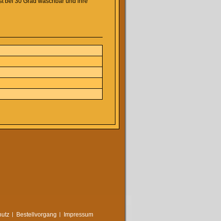
st bei 30 Grad waschbar und ihre
utz
Bestellvorgang
Impressum