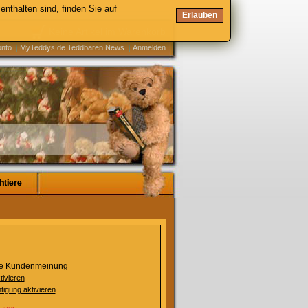
enthalten sind, finden Sie auf
Erlauben
Keine Artikel im Warenkorb
onto
MyTeddys.de Teddbären News
Anmelden
htiere
htiere
ste Kundenmeinung
tivieren
tigung aktivieren