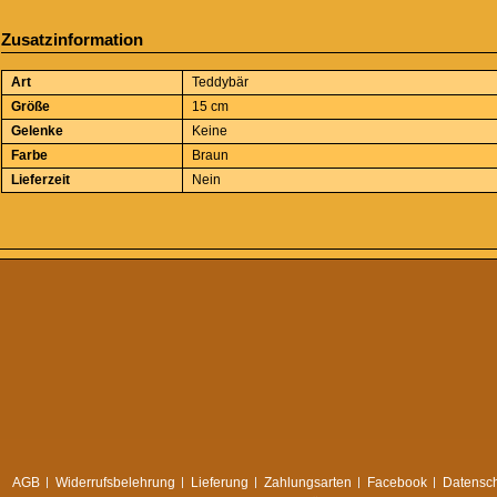
Zusatzinformation
Art
Teddybär
Größe
15 cm
Gelenke
Keine
Farbe
Braun
Lieferzeit
Nein
AGB
Widerrufsbelehrung
Lieferung
Zahlungsarten
Facebook
Datensch