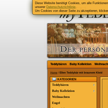
Diese Website benötigt Cookies, um alle Funktionen 
unserer
Datenschutzrichtlinie
.
Um Cookies von dieser Seite zu akzeptieren, klicken
Teddybären
Teddybären
Baby Kollektion
Baby Kollektion
Weihnach
Weihnach
Home
/
Ellen Teddybär mit braunem Kleid
KATEGORIEN
Teddybären
Baby Kollektion
Weihnachten
Engel