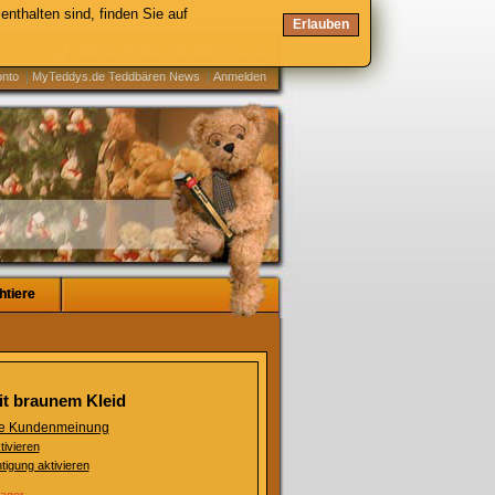
enthalten sind, finden Sie auf
Erlauben
Keine Artikel im Warenkorb
onto
MyTeddys.de Teddbären News
Anmelden
htiere
htiere
it braunem Kleid
ste Kundenmeinung
tivieren
tigung aktivieren