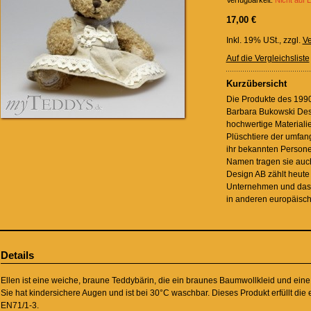
Verfügbarkeit:
Nicht auf 
17,00 €
Inkl. 19% USt.
,
zzgl.
Ve
Auf die Vergleichsliste
Kurzübersicht
Die Produkte des 199
Barbara Bukowski Desi
hochwertige Materialie
Plüschtiere der umfang
ihr bekannten Perso
Namen tragen sie auc
Design AB zählt heute
Unternehmen und das 
in anderen europäisc
Details
Ellen ist eine weiche, braune Teddybärin, die ein braunes Baumwollkleid und eine 
Sie hat kindersichere Augen und ist bei 30°C waschbar. Dieses Produkt erfüllt di
EN71/1-3.