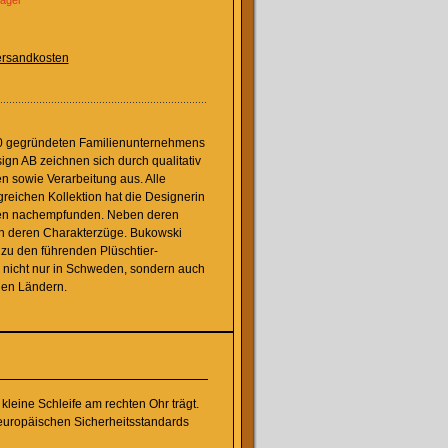
Lager
rsandkosten
0 gegründeten Familienunternehmens
gn AB zeichnen sich durch qualitativ
n sowie Verarbeitung aus. Alle
reichen Kollektion hat die Designerin
nen nachempfunden. Neben deren
h deren Charakterzüge. Bukowski
 zu den führenden Plüschtier-
nicht nur in Schweden, sondern auch
hen Ländern.
kleine Schleife am rechten Ohr trägt.
e europäischen Sicherheitsstandards