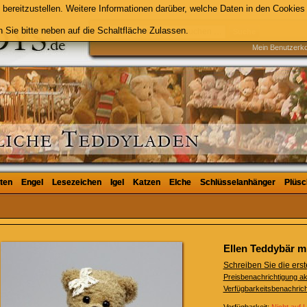
bereitzustellen. Weitere Informationen darüber, welche Daten in den Cookies 
 Sie bitte neben auf die Schaltfläche Zulassen.
Suche
Mein Benutzerk
ten
ten
Engel
Engel
Lesezeichen
Lesezeichen
Igel
Igel
Katzen
Katzen
Elche
Elche
Schlüsselanhänger
Schlüsselanhänger
Plüsc
Plüsc
Ellen Teddybär m
Schreiben Sie die er
Preisbenachrichtigung ak
Verfügbarkeitsbenachrich