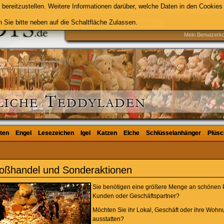
bereitzustellen. Weitere Informationen darüber, welche Daten in den Cookies 
 Sie bitte neben auf die Schaltfläche Zulassen.
Suche
Mein Benutzerk
ten
ten
Engel
Engel
Lesezeichen
Lesezeichen
Igel
Igel
Katzen
Katzen
Elche
Elche
Schlüsselanhänger
Schlüsselanhänger
Plüsc
Plüsc
oßhandel und Sonderaktionen
Sie benötigen eine größere Menge an schönen P
Kunden oder Geschäftspartner?
Möchten Sie ihr Lokal, Geschäft oder ihre Wohn
ausstatten?