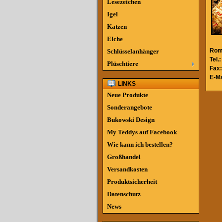
Lesezeichen
Igel
Katzen
Elche
Rom
Schlüsselanhänger
Tel.
Plüschtiere
Fax:
E-Ma
LINKS
Neue Produkte
Sonderangebote
Bukowski Design
My Teddys auf Facebook
Wie kann ich bestellen?
Großhandel
Versandkosten
Produktsicherheit
Datenschutz
News