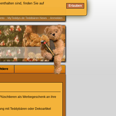
enthalten sind, finden Sie auf
Erlauben
Keine Artikel im Warenkorb
onto
MyTeddys.de Teddbären News
Anmelden
htiere
htiere
lüschtieren als Werbegeschenk an ihre
ung mit Teddybären oder Dekoartikel