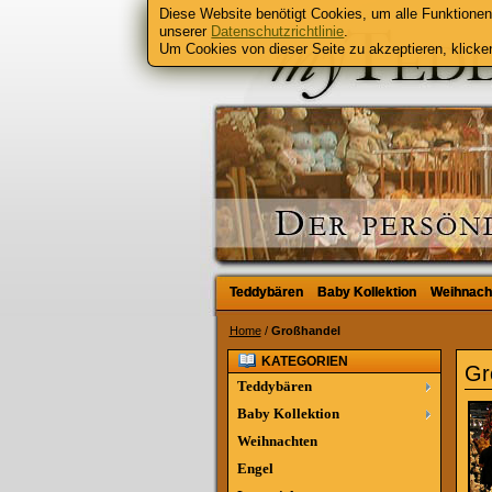
Diese Website benötigt Cookies, um alle Funktionen 
unserer
Datenschutzrichtlinie
.
Um Cookies von dieser Seite zu akzeptieren, klicken
Teddybären
Teddybären
Baby Kollektion
Baby Kollektion
Weihnach
Weihnach
Home
/
Großhandel
KATEGORIEN
Gr
Teddybären
Baby Kollektion
Weihnachten
Engel