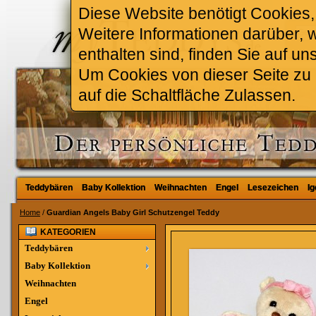
Diese Website benötigt Cookies, 
Weitere Informationen darüber, 
enthalten sind, finden Sie auf un
Um Cookies von dieser Seite zu a
auf die Schaltfläche Zulassen.
Teddybären
Teddybären
Baby Kollektion
Baby Kollektion
Weihnachten
Weihnachten
Engel
Engel
Lesezeichen
Lesezeichen
Ig
Ig
Home
/
Guardian Angels Baby Girl Schutzengel Teddy
KATEGORIEN
Teddybären
Baby Kollektion
Weihnachten
Engel