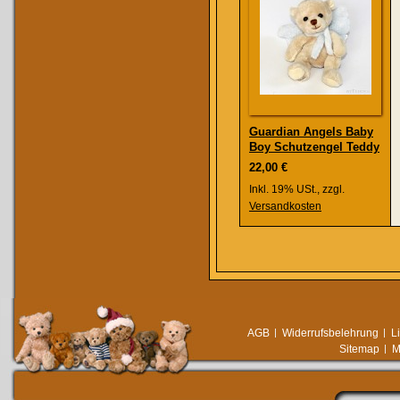
Guardian Angels Baby
Boy Schutzengel Teddy
22,00 €
Inkl. 19% USt.
,
zzgl.
Versandkosten
AGB
Widerrufsbelehrung
L
Sitemap
M