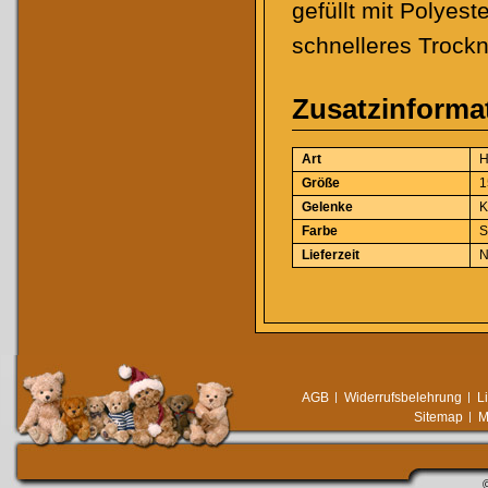
gefüllt mit Polyes
schnelleres Troc
Zusatzinforma
Art
H
Größe
1
Gelenke
K
Farbe
S
Lieferzeit
N
AGB
Widerrufsbelehrung
L
Sitemap
M