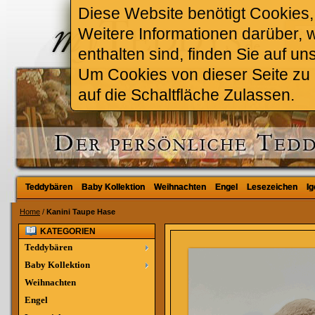
Diese Website benötigt Cookies, 
Weitere Informationen darüber, 
enthalten sind, finden Sie auf un
Um Cookies von dieser Seite zu a
auf die Schaltfläche Zulassen.
Teddybären
Teddybären
Baby Kollektion
Baby Kollektion
Weihnachten
Weihnachten
Engel
Engel
Lesezeichen
Lesezeichen
Ig
Ig
Home
/
Kanini Taupe Hase
KATEGORIEN
Teddybären
Baby Kollektion
Weihnachten
Engel