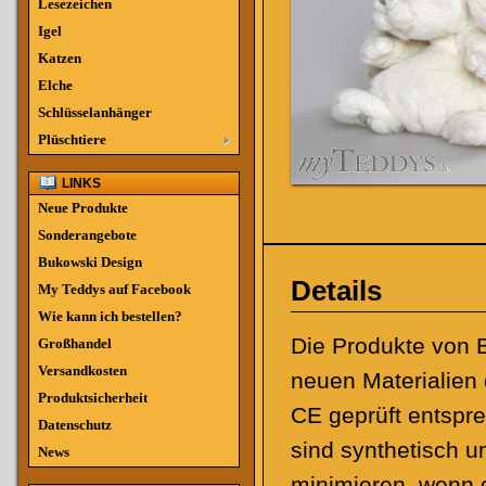
Lesezeichen
Igel
Katzen
Elche
Schlüsselanhänger
Plüschtiere
LINKS
Neue Produkte
Sonderangebote
Bukowski Design
Details
My Teddys auf Facebook
Wie kann ich bestellen?
Die Produkte von B
Großhandel
Versandkosten
neuen Materialien 
Produktsicherheit
CE geprüft entspre
Datenschutz
sind synthetisch 
News
minimieren, wenn d