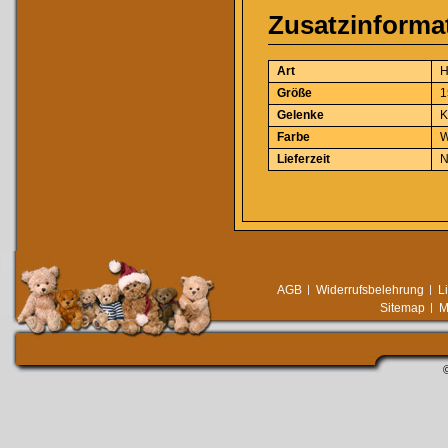
Zusatzinforma
Art
H
Größe
1
Gelenke
K
Farbe
W
Lieferzeit
N
AGB
Widerrufsbelehrung
L
Sitemap
M