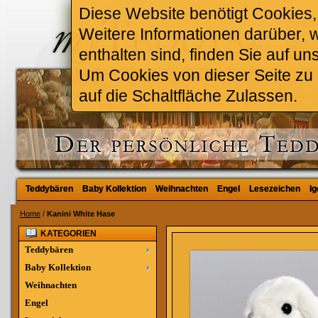
Diese Website benötigt Cookies, 
Weitere Informationen darüber, 
enthalten sind, finden Sie auf un
Um Cookies von dieser Seite zu a
auf die Schaltfläche Zulassen.
Teddybären
Teddybären
Baby Kollektion
Baby Kollektion
Weihnachten
Weihnachten
Engel
Engel
Lesezeichen
Lesezeichen
Ig
Ig
Home
/
Kanini White Hase
KATEGORIEN
Teddybären
Baby Kollektion
Weihnachten
Engel