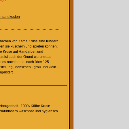
Lager
rsandkosten
sachen von Käthe Kruse sind Kindern
nen sie kuscheln und spielen können.
e Kruse auf Handarbeit und
Das ist auch der Grund warum das
ses noch heute, nach über 125
tellung, Menschen - groß und klein -
geistert.
borgenheit . 100% Käthe Kruse -
e Naturfasern waschbar und hygiensch