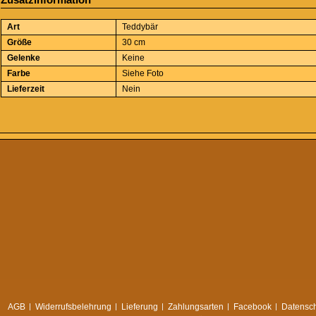
Art
Teddybär
Größe
30 cm
Gelenke
Keine
Farbe
Siehe Foto
Lieferzeit
Nein
AGB
Widerrufsbelehrung
Lieferung
Zahlungsarten
Facebook
Datensch