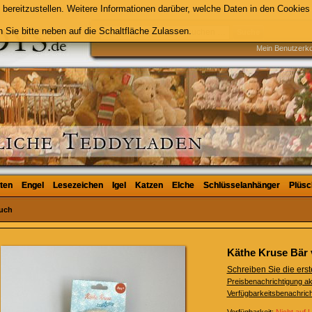
bereitzustellen. Weitere Informationen darüber, welche Daten in den Cookies 
 Sie bitte neben auf die Schaltfläche Zulassen.
Suche
Mein Benutzerk
ten
ten
Engel
Engel
Lesezeichen
Lesezeichen
Igel
Igel
Katzen
Katzen
Elche
Elche
Schlüsselanhänger
Schlüsselanhänger
Plüsc
Plüsc
tuch
Käthe Kruse Bär
Schreiben Sie die er
Preisbenachrichtigung ak
Verfügbarkeitsbenachrich