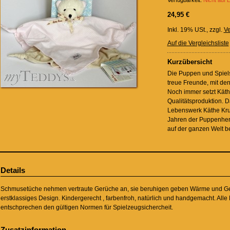
Verfügbarkeit:
Nicht auf 
24,95 €
Inkl. 19% USt.
,
zzgl.
Ve
Auf die Vergleichsliste
Kurzübersicht
Die Puppen und Spiel
treue Freunde, mit de
Noch immer setzt Käth
Qualitätsproduktion. 
Lebenswerk Käthe Kru
Jahren der Puppenhers
auf der ganzen Welt be
Details
Schmusetüche nehmen vertraute Gerüche an, sie beruhigen geben Wärme und Ge
erstklassiges Design. Kindergerecht , farbenfroh, natürlich und handgemacht. All
entschprechen den gültigen Normen für Spielzeugsichercheit.
Zusatzinformation