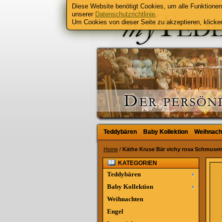
Diese Website benötigt Cookies, um alle Funktionen 
unserer
Datenschutzrichtlinie
.
Um Cookies von dieser Seite zu akzeptieren, klicken
Teddybären
Teddybären
Baby Kollektion
Baby Kollektion
Weihnach
Weihnach
Home
/
Käthe Kruse Bär vichy rosa Schmuse
KATEGORIEN
Teddybären
Baby Kollektion
Weihnachten
Engel