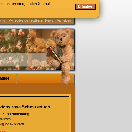
enthalten sind, finden Sie auf
Erlauben
Keine Artikel im Warenkorb
onto
MyTeddys.de Teddbären News
Anmelden
htiere
htiere
 vichy rosa Schmusetuch
ste Kundenmeinung
tivieren
tigung aktivieren