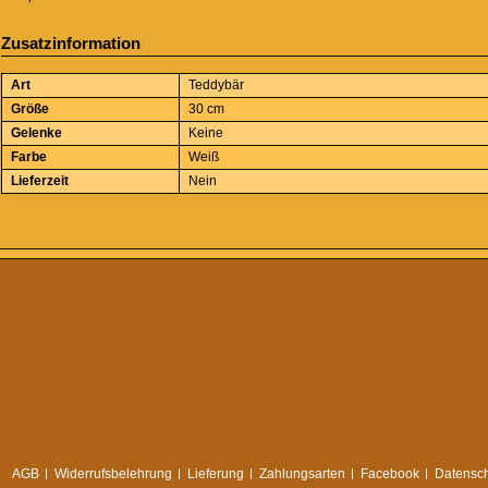
Zusatzinformation
Art
Teddybär
Größe
30 cm
Gelenke
Keine
Farbe
Weiß
Lieferzeit
Nein
AGB
Widerrufsbelehrung
Lieferung
Zahlungsarten
Facebook
Datensch