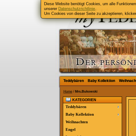
Diese Website benötigt Cookies, um alle Funktionen 
unserer
Datenschutzrichtlinie
.
Um Cookies von dieser Seite zu akzeptieren, klicken
Teddybären
Teddybären
Baby Kollektion
Baby Kollektion
Weihnach
Weihnach
Home
/
Mrs.Bukowski
KATEGORIEN
Teddybären
Baby Kollektion
Weihnachten
Engel