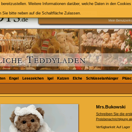
bereitzustellen. Weitere Informationen darüber, welche Daten in den Cookies 
 Sie bitte neben auf die Schaltfläche Zulassen.
Suche
Mein Benutzerk
ten
ten
Engel
Engel
Lesezeichen
Lesezeichen
Igel
Igel
Katzen
Katzen
Elche
Elche
Schlüsselanhänger
Schlüsselanhänger
Plüsc
Plüsc
Mrs.Bukowski
Schreiben Sie die er
Preisbenachrichtigung ak
Verfügbarkeit:
Auf Lager