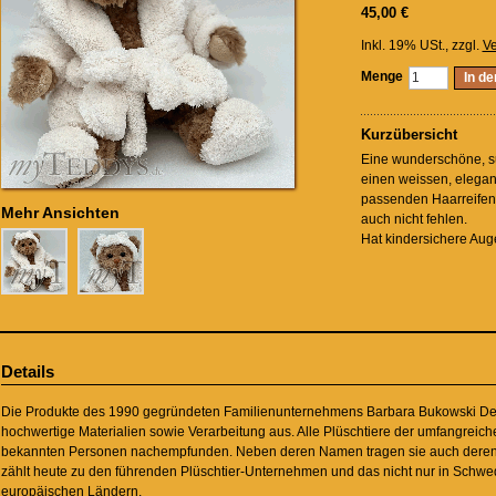
45,00 €
Inkl. 19% USt.
,
zzgl.
Ve
Menge
In d
Kurzübersicht
Eine wunderschöne, s
einen weissen, elega
passenden Haarreife
Mehr Ansichten
auch nicht fehlen.
Hat kindersichere Aug
Details
Die Produkte des 1990 gegründeten Familienunternehmens Barbara Bukowski Desi
hochwertige Materialien sowie Verarbeitung aus. Alle Plüschtiere der umfangreiche
bekannten Personen nachempfunden. Neben deren Namen tragen sie auch deren
zählt heute zu den führenden Plüschtier-Unternehmen und das nicht nur in Schw
europäischen Ländern.