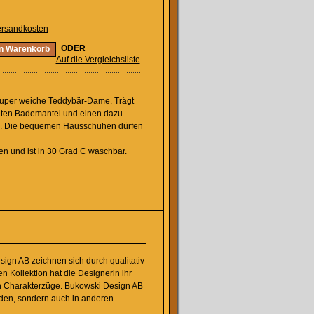
rsandkosten
ODER
en Warenkorb
Auf die Vergleichsliste
uper weiche Teddybär-Dame. Trägt
nten Bademantel und einen dazu
n. Die bequemen Hausschuhen dürfen
en und ist in 30 Grad C waschbar.
gn AB zeichnen sich durch qualitativ
n Kollektion hat die Designerin ihr
 Charakterzüge. Bukowski Design AB
eden, sondern auch in anderen