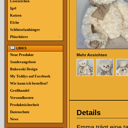
Lesezeichen
Igel
Katzen
Elche
Schlüsselanhänger
Plüschtiere
LINKS
Neue Produkte
Mehr Ansichten
Sonderangebote
Bukowski Design
My Teddys auf Facebook
Wie kann ich bestellen?
Großhandel
Versandkosten
Produktsicherheit
Details
Datenschutz
News
Emma trägt eine t