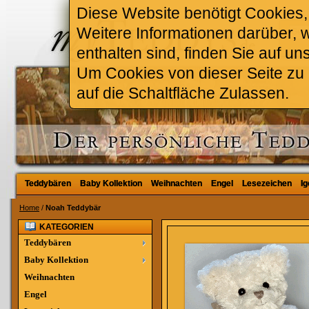
Diese Website benötigt Cookies, 
Weitere Informationen darüber, 
enthalten sind, finden Sie auf un
Um Cookies von dieser Seite zu a
auf die Schaltfläche Zulassen.
Teddybären
Teddybären
Baby Kollektion
Baby Kollektion
Weihnachten
Weihnachten
Engel
Engel
Lesezeichen
Lesezeichen
Ig
Ig
Home
/
Noah Teddybär
KATEGORIEN
Teddybären
Baby Kollektion
Weihnachten
Engel