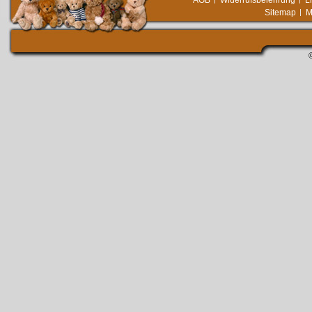
AGB
Widerrufsbelehrung
L
Sitemap
M