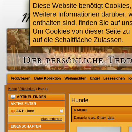
Diese Website benötigt Cookies, 
Weitere Informationen darüber, 
enthalten sind, finden Sie auf un
Um Cookies von dieser Seite zu a
auf die Schaltfläche Zulassen.
Teddybären
Teddybären
Baby Kollektion
Baby Kollektion
Weihnachten
Weihnachten
Engel
Engel
Lesezeichen
Lesezeichen
Ig
Ig
Home
/
Plüschtiere
/
Hunde
ARTIKEL FINDEN
Hunde
AKTIVE FILTER
4 Artikel
ART:
Hund
Darstellung als:
Gitter
Liste
Alles entfernen
EIGENSCHAFTEN