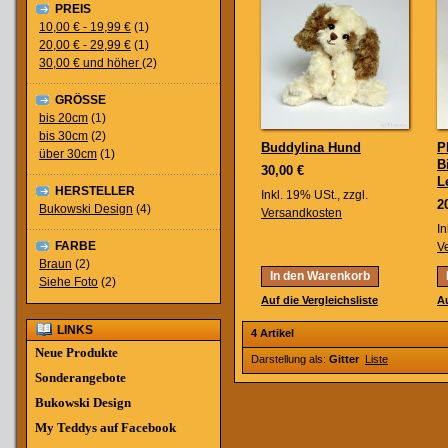
PREIS
10,00 €
-
19,99 €
(1)
20,00 €
-
29,99 €
(1)
30,00 €
und höher
(2)
GRÖSSE
bis 20cm
(1)
bis 30cm
(2)
Buddylina Hund
P
über 30cm
(1)
B
30,00 €
L
HERSTELLER
Inkl. 19% USt.
,
zzgl.
2
Bukowski Design
(4)
Versandkosten
In
FARBE
V
Braun
(2)
In den Warenkorb
Siehe Foto
(2)
Auf die Vergleichsliste
Au
LINKS
4 Artikel
Neue Produkte
Darstellung als:
Gitter
Liste
Sonderangebote
Bukowski Design
My Teddys auf Facebook