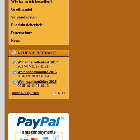
Wie kann ich bestellen?
Großhandel
Versandkosten
Produktsicherheit
Datenschutz
News
NEUESTE BEITRÄGE
Wilhelmstraßenfest 2017
2017-07-11 17:11:21
Weihnachtsmärkte 2016
2016-09-18 09:46:04
Weihnachtsmärkte 2015
2015-10-11 21:19:13
mehr Neuigkeiten
RSS