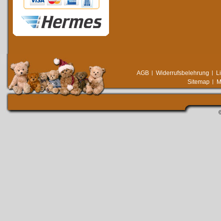
AGB
Widerrufsbelehrung
L
Sitemap
M