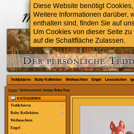
Diese Website benötigt Cookies, 
Weitere Informationen darüber, 
enthalten sind, finden Sie auf un
Um Cookies von dieser Seite zu a
auf die Schaltfläche Zulassen.
Teddybären
Teddybären
Baby Kollektion
Baby Kollektion
Weihnachten
Weihnachten
Engel
Engel
Lesezeichen
Lesezeichen
Ig
Ig
Home
/
Schmusetuch Jumpy Baby Rug
KATEGORIEN
Teddybären
Baby Kollektion
Weihnachten
Engel