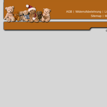
AGB
Widerrufsbelehrung
L
Sitemap
M