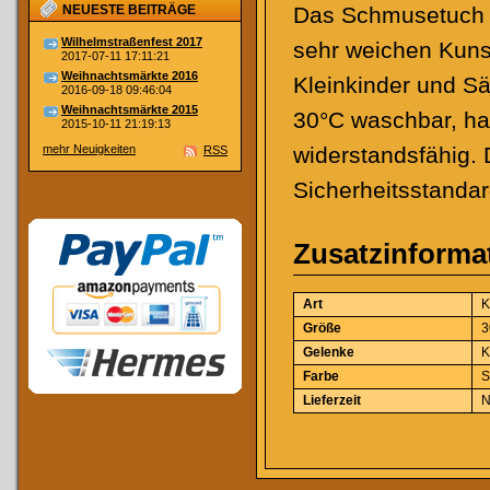
NEUESTE BEITRÄGE
Das Schmusetuch E
Wilhelmstraßenfest 2017
sehr weichen Kunstf
2017-07-11 17:11:21
Weihnachtsmärkte 2016
Kleinkinder und Säu
2016-09-18 09:46:04
Weihnachtsmärkte 2015
30°C waschbar, hat
2015-10-11 21:19:13
mehr Neuigkeiten
widerstandsfähig. 
RSS
Sicherheitsstanda
Zusatzinforma
Art
K
Größe
3
Gelenke
K
Farbe
S
Lieferzeit
N