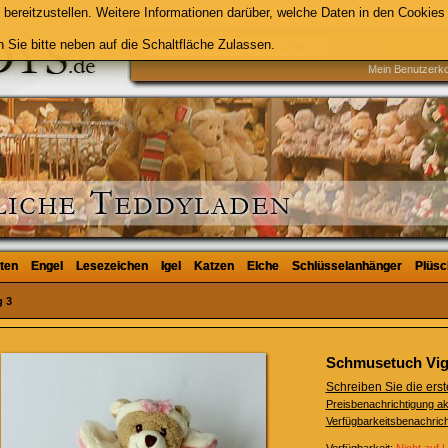
bereitzustellen. Weitere Informationen darüber, welche Daten in den Cookies 
 Sie bitte neben auf die Schaltfläche Zulassen.
Suche
Mein Benutzerk
ten
ten
Engel
Engel
Lesezeichen
Lesezeichen
Igel
Igel
Katzen
Katzen
Elche
Elche
Schlüsselanhänger
Schlüsselanhänger
Plüsc
Plüsc
 3
Schmusetuch Vig
Schreiben Sie die er
Preisbenachrichtigung ak
Verfügbarkeitsbenachrich