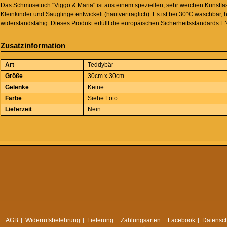
Das Schmusetuch "Viggo & Maria" ist aus einem speziellen, sehr weichen Kunstfaser
Kleinkinder und Säuglinge entwickelt (hautverträglich). Es ist bei 30°C waschbar, 
widerstandsfähig. Dieses Produkt erfüllt die europäischen Sicherheitsstandards E
Zusatzinformation
Art
Teddybär
Größe
30cm x 30cm
Gelenke
Keine
Farbe
Siehe Foto
Lieferzeit
Nein
AGB
Widerrufsbelehrung
Lieferung
Zahlungsarten
Facebook
Datensch