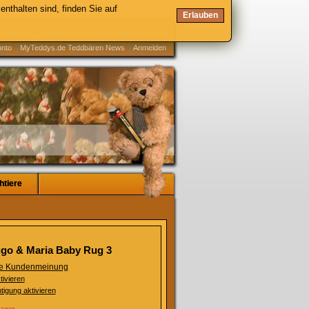
enthalten sind, finden Sie auf
Erlauben
Keine Artikel im Warenkorb
onto
MyTeddys.de Teddbären News
Anmelden
htiere
htiere
go & Maria Baby Rug 3
ste Kundenmeinung
tivieren
tigung aktivieren