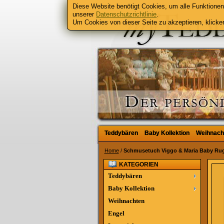
Diese Website benötigt Cookies, um alle Funktionen 
unserer
Datenschutzrichtlinie
.
Um Cookies von dieser Seite zu akzeptieren, klicken
Teddybären
Teddybären
Baby Kollektion
Baby Kollektion
Weihnach
Weihnach
Home
/
Schmusetuch Viggo & Maria Baby Rug
KATEGORIEN
Teddybären
Baby Kollektion
Weihnachten
Engel