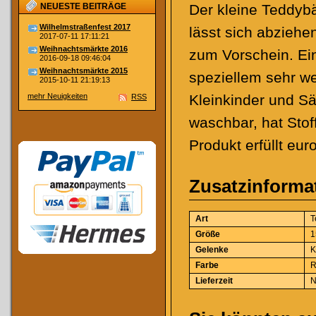
NEUESTE BEITRÄGE
Der kleine Teddyb
Wilhelmstraßenfest 2017
lässt sich abzieh
2017-07-11 17:11:21
Weihnachtsmärkte 2016
zum Vorschein. Ein 
2016-09-18 09:46:04
Weihnachtsmärkte 2015
speziellem sehr we
2015-10-11 21:19:13
mehr Neuigkeiten
Kleinkinder und Säu
RSS
waschbar, hat Stof
Produkt erfüllt eu
Zusatzinforma
Art
T
Größe
1
Gelenke
K
Farbe
R
Lieferzeit
N