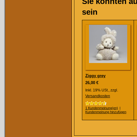
Sie könnten au
sein
Ziggy grey
26,00 €
Inkl. 19% USt.
,
zzgl.
Versandkosten
1 Kundenmeinung(en)
|
Kundenmeinung hinzufügen