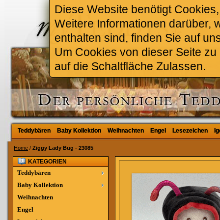
Diese Website benötigt Cookies, 
Weitere Informationen darüber, 
enthalten sind, finden Sie auf un
Um Cookies von dieser Seite zu a
auf die Schaltfläche Zulassen.
Teddybären
Teddybären
Baby Kollektion
Baby Kollektion
Weihnachten
Weihnachten
Engel
Engel
Lesezeichen
Lesezeichen
Ig
Ig
Home
/
Ziggy Lady Bug - 23085
KATEGORIEN
Teddybären
Baby Kollektion
Weihnachten
Engel