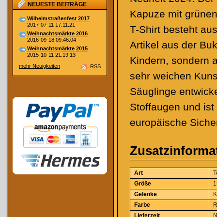
NEUESTE BEITRÄGE
Kapuze mit grünen 
Wilhelmstraßenfest 2017
2017-07-11 17:11:21
T-Shirt besteht au
Weihnachtsmärkte 2016
2016-09-18 09:46:04
Artikel aus der Bu
Weihnachtsmärkte 2015
2015-10-11 21:19:13
Kindern, sondern 
mehr Neuigkeiten
RSS
sehr weichen Kunstf
Säuglinge entwickel
Stoffaugen und ist 
europäische Siche
Zusatzinforma
Art
T
Größe
1
Gelenke
K
Farbe
R
Lieferzeit
N