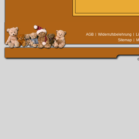
AGB
Widerrufsbelehrung
L
Sitemap
M