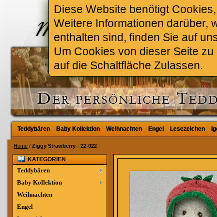
Diese Website benötigt Cookies, 
Weitere Informationen darüber, 
enthalten sind, finden Sie auf un
Um Cookies von dieser Seite zu a
auf die Schaltfläche Zulassen.
Teddybären
Teddybären
Baby Kollektion
Baby Kollektion
Weihnachten
Weihnachten
Engel
Engel
Lesezeichen
Lesezeichen
Ig
Ig
Home
/
Ziggy Strawberry - 22-022
KATEGORIEN
Teddybären
Baby Kollektion
Weihnachten
Engel