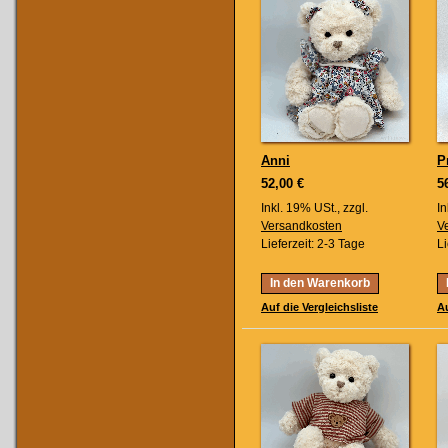
Anni
P
52,00 €
5
Inkl. 19% USt.
,
zzgl.
In
Versandkosten
V
Lieferzeit: 2-3 Tage
Li
In den Warenkorb
Auf die Vergleichsliste
Au