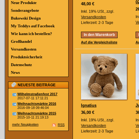
0
Neue Produkte
48,00 €
2
Sonderangebote
Inkl. 19% USt.
,
zzgl.
In
Versandkosten
Bukowski Design
V
Lieferzeit: 2-3 Tage
My Teddys auf Facebook
Wie kann ich bestellen?
In den Warenkorb
Großhandel
Auf die Vergleichsliste
Au
Versandkosten
Produktsicherheit
Datenschutz
News
NEUESTE BEITRÄGE
Wilhelmstraßenfest 2017
2017-07-11 17:11:21
Weihnachtsmärkte 2016
Ignatius
J
2016-09-18 09:46:04
36,00 €
3
Weihnachtsmärkte 2015
2015-10-11 21:19:13
Inkl. 19% USt.
,
zzgl.
In
mehr Neuigkeiten
RSS
Versandkosten
V
Lieferzeit: 2-3 Tage
Li