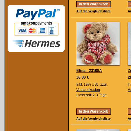
In den Warenkorb
Auf die Vergleichsliste
Au
Elisa - 23108A
Z
36,00 €
2
Inkl. 19% USt.
,
zzgl.
In
Versandkosten
V
Lieferzeit: 2-3 Tage
In den Warenkorb
Auf die Vergleichsliste
Au