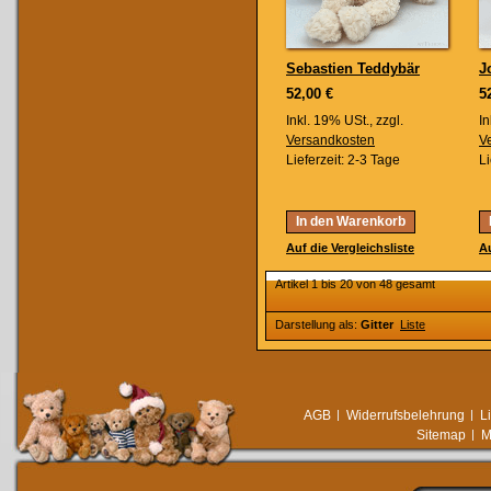
Sebastien Teddybär
J
52,00 €
5
Inkl. 19% USt.
,
zzgl.
In
Versandkosten
V
Lieferzeit: 2-3 Tage
Li
In den Warenkorb
Auf die Vergleichsliste
Au
Artikel 1 bis 20 von 48 gesamt
Darstellung als:
Gitter
Liste
AGB
Widerrufsbelehrung
L
Sitemap
M