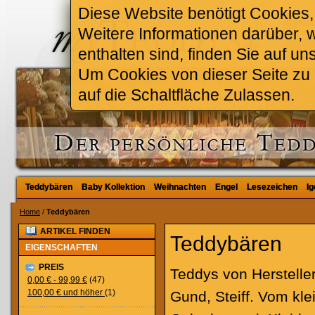
Diese Website benötigt Cookies, 
Weitere Informationen darüber, 
enthalten sind, finden Sie auf un
Um Cookies von dieser Seite zu a
auf die Schaltfläche Zulassen.
Teddybären
Teddybären
Baby Kollektion
Baby Kollektion
Weihnachten
Weihnachten
Engel
Engel
Lesezeichen
Lesezeichen
Ig
Ig
Home
/
Teddybären
ARTIKEL FINDEN
Teddybären
EIGENSCHAFTEN
PREIS
Teddys von Herstelle
0,00 €
-
99,99 €
(47)
100,00 €
und höher
(1)
Gund, Steiff. Vom kl