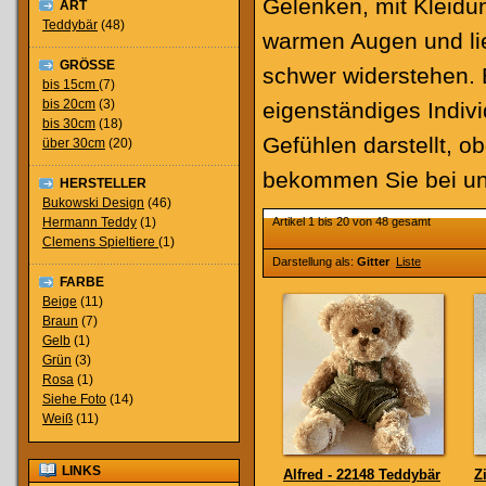
Gelenken, mit Kleidu
ART
Teddybär
(48)
warmen Augen und li
GRÖSSE
schwer widerstehen. 
bis 15cm
(7)
bis 20cm
(3)
eigenständiges Indiv
bis 30cm
(18)
Gefühlen darstellt, 
über 30cm
(20)
bekommen Sie bei uns
HERSTELLER
Bukowski Design
(46)
Hermann Teddy
(1)
Artikel 1 bis 20 von 48 gesamt
Clemens Spieltiere
(1)
Darstellung als:
Gitter
Liste
FARBE
Beige
(11)
Braun
(7)
Gelb
(1)
Grün
(3)
Rosa
(1)
Siehe Foto
(14)
Weiß
(11)
LINKS
Alfred - 22148 Teddybär
Z